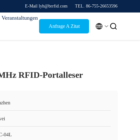
E-Mail lyh@brrfid.com
TEL. 86-755-26653596
Veranstaltungen


Anfrage A Zitat
MHz RFID-Portalleser
nzhen
ei
C-04L