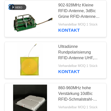
902-928MHz Kleine
RFID-Antenne, 3dBic
43
Grüne RFID-Antenne
Dauerhafte RFID-
UHF für Handleser
Verhandelbar MOQ:1 Stück
KONTAKT
Umbauten
Ultradünne
Rundpolarisierung
RFID-Antenne UHF,
hohe Verstärkung 8dBic
33
Verhandelbar MOQ:1 Stück
Richtungsantenne für
KONTAKT
Hohe Antenne des
Buchlager Archive
Gewinn-RFID
860-960MHz hohe
Verstärkung 10dBic
RFID-Schmalstrahl-
Antenne,
Verhandelbar MOQ:1 Stück
Rundpolarisierung