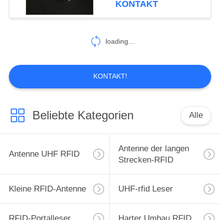
KONTAKT
RFID-Torleserantenne
15
für Portal
Antenne des
loading...
Nahfeld-RFID
KONTAKT!
Beliebte Kategorien
Alle
38
Schmale Strahln-
Antenne der langen
Antenne UHF RFID
Antenne
Strecken-RFID
Kleine RFID-Antenne
UHF-rfid Leser
RFID-Portalleser
Harter Umbau RFID