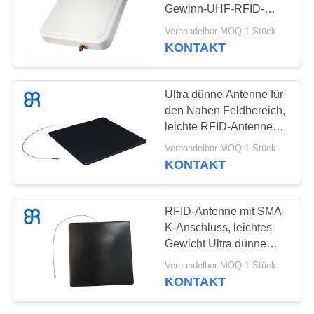
Gewinn-UHF-RFID-
ALLE
Antenne, kleine Antenne
Verhandelbar MOQ:1 Stück
RFID für die
FÄLLE
KONTAKT
69
Lagerlogistikindustrie
RFID-Portalleser
FORDERN
Ultra dünne Antenne für
den Nahen Feldbereich,
SIE
leichte RFID-Antenne
EIN
UHF Einfache
Verhandelbar MOQ:1 Stück
Installation für
ZITAT
KONTAKT
Schmuckhandel
100
SITEMAP
RFID-Antenne mit SMA-
K-Anschluss, leichtes
Harter Umbau RFID
Gewicht Ultra dünne
DATENSCHUTZRICHTLINIE
Antenne Einfach zu
Verhandelbar MOQ:1 Stück
installieren für
KONTAKT
Schmuckbibliothek