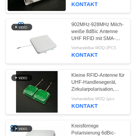
10dBic
KONTAKT
FABRIK-
AUSFLUG
902MHz-928MHz Milch-
69
weiße 8dBic Antenne
Kleine RFID-
QUALITÄTSKONTROLLE
UHF RFID mit SMA-
weiblicher Antenne
Antenne
Verhandelbar MOQ:2PCS
Verbindungsstück
KONTAKT
TRETEN
UHFumbau-RFID
SIE
Kleine RFID-Antenne für
MIT
UHF-Handlesegerät,
UNS
Zirkularpolarisation,
21
UHF-RFID-Antenne mit
IN
Verhandelbar MOQ:1pcs
3 dBic
KONTAKT
VERBINDUNG
UHF-rfid Leser
Kreisförmige
NACHRICHTEN
Polarisierung 6dBic-