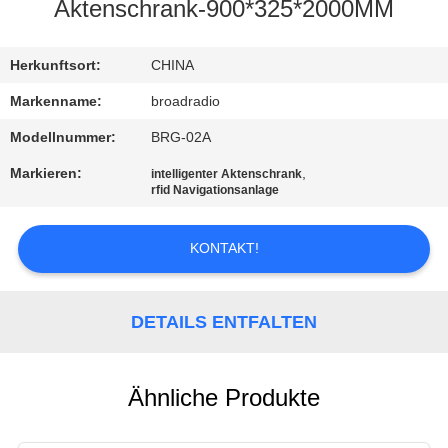
Aktenschrank-900*325*2000MM
FABRIK-
AUSFLUG
Herkunftsort:
CHINA
Markenname:
broadradio
QUALITÄTSKONTROLLE
Modellnummer:
BRG-02A
Markieren:
,
intelligenter Aktenschrank
TRETEN
rfid Navigationsanlage
SIE
KONTAKT!
MIT
UNS
DETAILS ENTFALTEN
IN
VERBINDUNG
Ähnliche Produkte
NACHRICHTEN