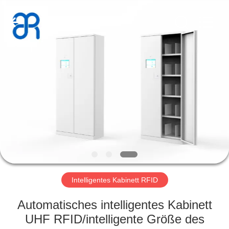
Shenzhen
Bowei
RFID
Technology
Co.,LTD..
All
Rights
Reserved.
HAUS
PRODUKTE
VIDEOS
VR
SHOW
Intelligentes Kabinett RFID
ÜBER
Automatisches intelligentes Kabinett
UNS
UHF RFID/intelligente Größe des