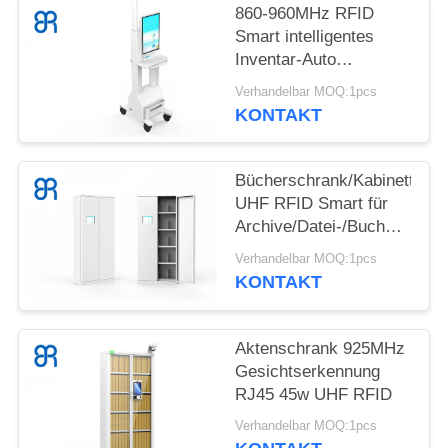
860-960MHz RFID
ALLE
Smart intelligentes
Inventar-Auto
FÄLLE
Kabinett-/RFID für
Verhandelbar MOQ:1pcs
Buch/Dateiverwaltung
KONTAKT
FORDERN
SIE
Bücherschrank/Kabinett
EIN
UHF RFID Smart für
Archive/Datei-/Buchmanage
ZITAT
920 | 925MHz
Verhandelbar MOQ:1pcs
KONTAKT
SITEMAP
Aktenschrank 925MHz
DATENSCHUTZRICHTLINIE
Gesichtserkennung
RJ45 45w UHF RFID
Verhandelbar MOQ:1pcs