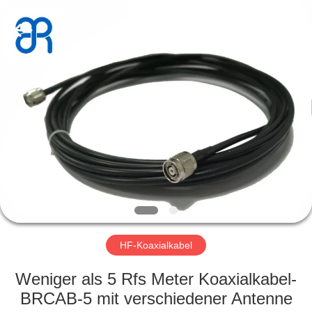
Shenzhen
Bowei
RFID
Technology
Co.,LTD..
All
Rights
Reserved.
HAUS
PRODUKTE
VIDEOS
VR
SHOW
HF-Koaxialkabel
ÜBER
Weniger als 5 Rfs Meter Koaxialkabel-
UNS
BRCAB-5 mit verschiedener Antenne