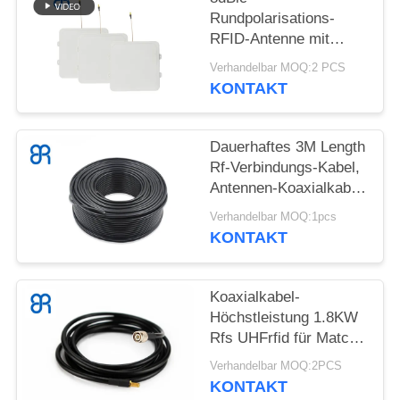
Rundpolarisations-
ALLE
RFID-Antenne mit
FÄLLE
hohem RFID-Gewinn
Verhandelbar MOQ:2 PCS
UHF-Antenne für POS-
KONTAKT
Einzelhandel
FORDERN
SIE
Dauerhaftes 3M Length
Rf-Verbindungs-Kabel,
EIN
Antennen-Koaxialkabel
ZITAT
VSWR 5-3000MHZ
Verhandelbar MOQ:1pcs
KONTAKT
SITEMAP
Koaxialkabel-
DATENSCHUTZRICHTLINIE
Höchstleistung 1.8KW
Rfs UHFrfid für Match
TNC/N/SMA-
Verhandelbar MOQ:2PCS
Verbindungsstücke
KONTAKT