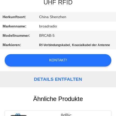
UHF RFID
FABRIK-
AUSFLUG
Herkunftsort:
China Shenzhen
Markenname:
broadradio
QUALITÄTSKONTROLLE
Modellnummer:
BRCAB-5
Markieren:
,
Rf-Verbindungskabel
Koaxialkabel der Antenne
TRETEN
SIE
KONTAKT!
MIT
UNS
DETAILS ENTFALTEN
IN
VERBINDUNG
Ähnliche Produkte
NACHRICHTEN
8dBic