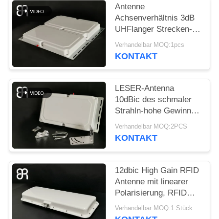
Antenne
ALLE
Achsenverhältnis 3dB
UHFlanger Strecken-
FÄLLE
RFID, Kreisantenne der
Verhandelbar MOQ:1pcs
polarisations-RFID
KONTAKT
FORDERN
SIE
LESER-Antenna
EIN
10dBic des schmaler
Strahln-hohe Gewinn-
ZITAT
RFID
Verhandelbar MOQ:2PCS
Portalkreispolarisation
KONTAKT
SITEMAP
12dbic High Gain RFID
DATENSCHUTZRICHTLINIE
Antenne mit linearer
Polarisierung, RFID
Langstrecken-Antenne
Verhandelbar MOQ:1 Stück
15-20m für das