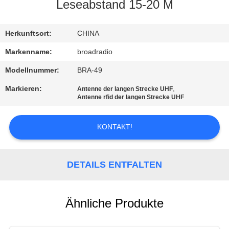
Leseabstand 15-20 M
FABRIK-
AUSFLUG
Herkunftsort:
CHINA
Markenname:
broadradio
QUALITÄTSKONTROLLE
Modellnummer:
BRA-49
Markieren:
,
Antenne der langen Strecke UHF
TRETEN
Antenne rfid der langen Strecke UHF
SIE
KONTAKT!
MIT
UNS
DETAILS ENTFALTEN
IN
VERBINDUNG
Ähnliche Produkte
NACHRICHTEN