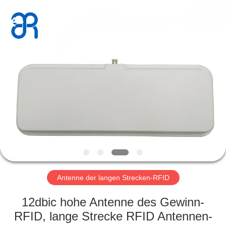
Shenzhen
Bowei
RFID
Technology
Co.,LTD..
All
Rights
Reserved.
HAUS
PRODUKTE
VIDEOS
VR
SHOW
Antenne der langen Strecken-RFID
ÜBER
12dbic hohe Antenne des Gewinn-
UNS
RFID, lange Strecke RFID Antennen-