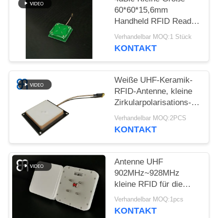
60*60*15,6mm
ALLE
Handheld RFID Reader
FÄLLE
Antenne 25g UHF RFID
Verhandelbar MOQ:1 Stück
Antenne für Endgeräte
KONTAKT
FORDERN
SIE
Weiße UHF-Keramik-
RFID-Antenne, kleine
EIN
Zirkularpolarisations-
ZITAT
2dBic-RFID-UHF-
Verhandelbar MOQ:2PCS
Leseantenne
KONTAKT
SITEMAP
Antenne UHF
DATENSCHUTZRICHTLINIE
902MHz~928MHz
kleine RFID für die
Einlagerung, Logistik,
Verhandelbar MOQ:1pcs
Kleinmanagement
KONTAKT