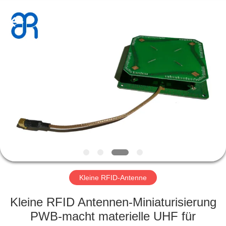
Shenzhen
Bowei
RFID
Technology
Co.,LTD..
All
Rights
Reserved.
HAUS
PRODUKTE
VIDEOS
VR
SHOW
Kleine RFID-Antenne
ÜBER
Kleine RFID Antennen-Miniaturisierung
UNS
PWB-macht materielle UHF für