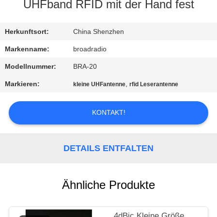
UHFband RFID mit der Hand fest
FABRIK-
AUSFLUG
Herkunftsort:
China Shenzhen
Markenname:
broadradio
QUALITÄTSKONTROLLE
Modellnummer:
BRA-20
Markieren:
,
kleine UHFantenne
rfid Leserantenne
TRETEN
SIE
KONTAKT!
MIT
UNS
DETAILS ENTFALTEN
IN
VERBINDUNG
Ähnliche Produkte
NACHRICHTEN
4dBic Kleine Größe