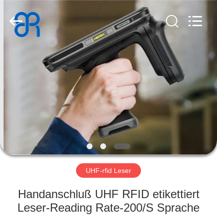
Shenzhen
Bowei
RFID
Technology
Co.,LTD..
All
Rights
Reserved.
HAUS
PRODUKTE
VIDEOS
VR
SHOW
UHF-rfid Leser
ÜBER
Handanschluß UHF RFID etikettiert
UNS
Leser-Reading Rate-200/S Sprache