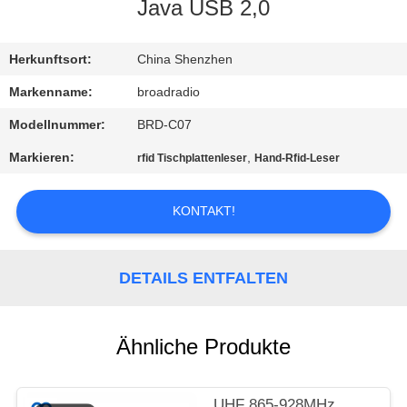
Java USB 2,0
FABRIK-
AUSFLUG
Herkunftsort:
China Shenzhen
Markenname:
broadradio
QUALITÄTSKONTROLLE
Modellnummer:
BRD-C07
Markieren:
,
rfid Tischplattenleser
Hand-Rfid-Leser
TRETEN
SIE
KONTAKT!
MIT
UNS
DETAILS ENTFALTEN
IN
VERBINDUNG
Ähnliche Produkte
NACHRICHTEN
UHF 865-928MHz