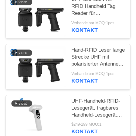
RFID Handheld Tag
ALLE
Reader für
FÄLLE
Einzelhandel / Lager /
Verhandelbar MOQ:1pcs
Flottenmanagement
KONTAKT
FORDERN
SIE
Hand-RFID Leser lange
Strecke UHF mit
EIN
polarisierter Antenne
ZITAT
R2000 4dBic
Verhandelbar MOQ:1pcs
Rundschreiben
KONTAKT
SITEMAP
UHF-Handheld-RFID-
DATENSCHUTZRICHTLINIE
Lesegerät, tragbares
Handheld-Lesegerät
mit WLAN, Bluetooth,
$249-299 MOQ:1
4G für Lager
KONTAKT