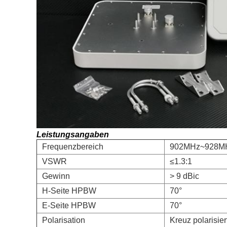
Leistungsangaben
Frequenzbereich
902MHz~928M
VSWR
≤1.3:1
Gewinn
> 9 dBic
H-Seite HPBW
70°
E-Seite HPBW
70°
Polarisation
Kreuz polarisier