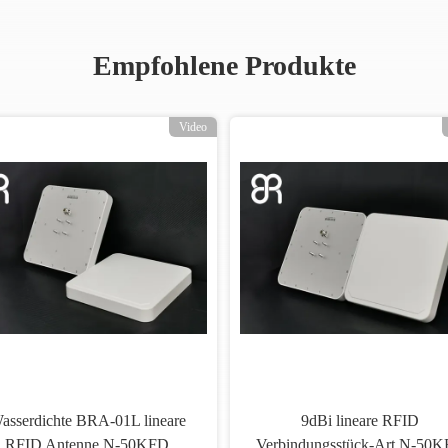
Empfohlene Produkte
Video
asserdichte BRA-01L lineare
9dBi lineare RFID
RFID Antenne N-50KFD
Verbindungsstück-Art N-50