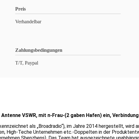
Preis
Verhandelbar
Zahlungsbedingungen
T/T, Paypal
D Antenne VSWR, mit n-Frau-(2 gaben Hafen) ein, Verbindun
ennzeichnet als „Broadradio“), im Jahre 2014 hergestellt, wird a
ateien, High-Teche Unternehmen etc.-Doppelten in der Produktentw
rnehmen Shenzhens). Das Team hat ausgezeichnete unabhängige 