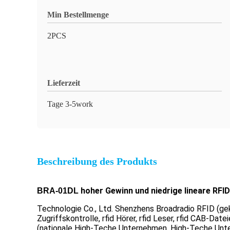
Min Bestellmenge
2PCS
Lieferzeit
Tage 3-5work
Beschreibung des Produkts
hoher Gewinn und niedrige lineare RFI
BRA-01DL
Technologie Co., Ltd. Shenzhens Broadradio RFID (gek
Zugriffskontrolle, rfid Hörer, rfid Leser, rfid CAB-D
(nationale High-Teche Unternehmen, High-Teche Unte