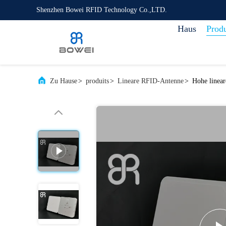
Shenzhen Bowei RFID Technology Co.,LTD.
Haus
Prod
Zu Hause
>
produits
>
Lineare RFID-Antenne
>
Hohe linea