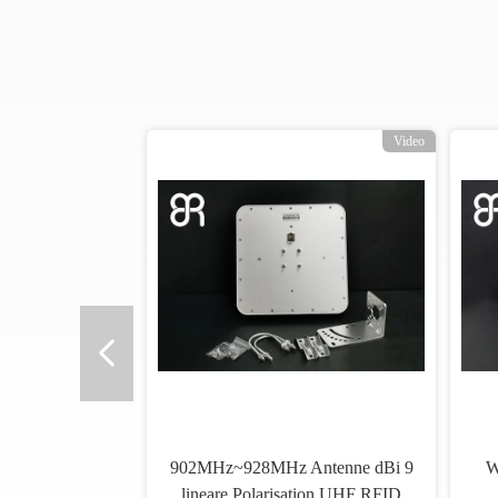
Video
902MHz~928MHz Antenne dBi 9
W
lineare Polarisation UHF RFID