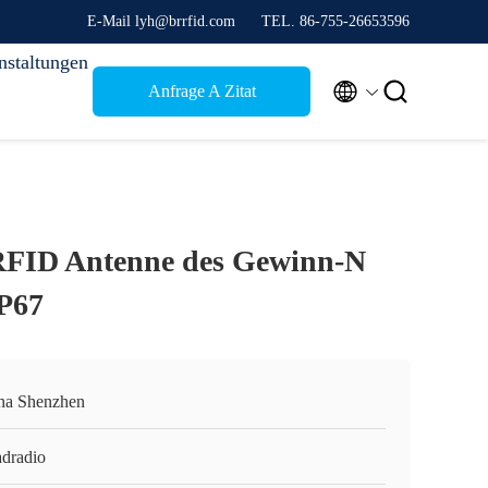
E-Mail lyh@brrfid.com
TEL. 86-755-26653596
nstaltungen


Anfrage A Zitat
 RFID Antenne des Gewinn-N
IP67
na Shenzhen
adradio