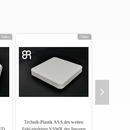
Video
Video
Technik-Plastik ASA des weiten
KFD
Feld-niedriger VSWR des linearen